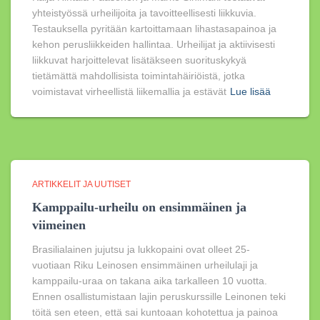
yhteistyössä urheilijoita ja tavoitteellisesti liikkuvia.
Testauksella pyritään kartoittamaan lihastasapainoa ja
kehon perusliikkeiden hallintaa. Urheilijat ja aktiivisesti
liikkuvat harjoittelevat lisätäkseen suorituskykyä
tietämättä mahdollisista toimintahäiriöistä, jotka
voimistavat virheellistä liikemallia ja estävät
Lue lisää
ARTIKKELIT JA UUTISET
Kamppailu-urheilu on ensimmäinen ja
viimeinen
Brasilialainen jujutsu ja lukkopaini ovat olleet 25-
vuotiaan Riku Leinosen ensimmäinen urheilulaji ja
kamppailu-uraa on takana aika tarkalleen 10 vuotta.
Ennen osallistumistaan lajin peruskurssille Leinonen teki
töitä sen eteen, että sai kuntoaan kohotettua ja painoa