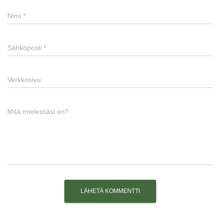
Nimi
*
Sähköposti
*
Verkkosivu
Mitä mielessäsi on?