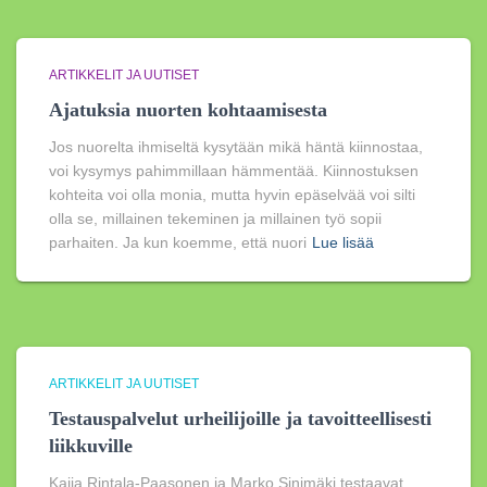
ARTIKKELIT JA UUTISET
Ajatuksia nuorten kohtaamisesta
Jos nuorelta ihmiseltä kysytään mikä häntä kiinnostaa,
voi kysymys pahimmillaan hämmentää. Kiinnostuksen
kohteita voi olla monia, mutta hyvin epäselvää voi silti
olla se, millainen tekeminen ja millainen työ sopii
parhaiten. Ja kun koemme, että nuori
Lue lisää
ARTIKKELIT JA UUTISET
Testauspalvelut urheilijoille ja tavoitteellisesti
liikkuville
Kaija Rintala-Paasonen ja Marko Sinimäki testaavat