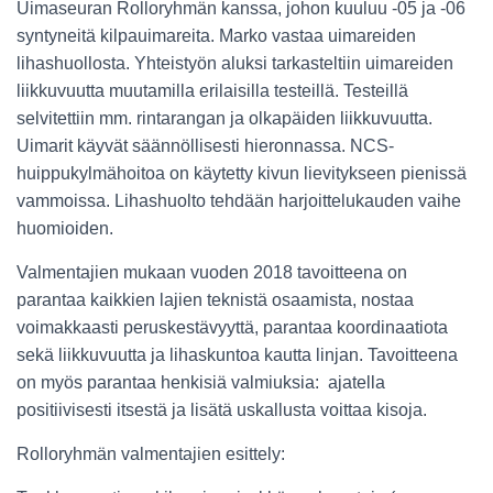
Uimaseuran Rolloryhmän kanssa, johon kuuluu -05 ja -06
syntyneitä kilpauimareita. Marko vastaa uimareiden
lihashuollosta. Yhteistyön aluksi tarkasteltiin uimareiden
liikkuvuutta muutamilla erilaisilla testeillä. Testeillä
selvitettiin mm. rintarangan ja olkapäiden liikkuvuutta.
Uimarit käyvät säännöllisesti hieronnassa. NCS-
huippukylmähoitoa on käytetty kivun lievitykseen pienissä
vammoissa. Lihashuolto tehdään harjoittelukauden vaihe
huomioiden.
Valmentajien mukaan vuoden 2018 tavoitteena on
parantaa kaikkien lajien teknistä osaamista, nostaa
voimakkaasti peruskestävyyttä, parantaa koordinaatiota
sekä liikkuvuutta ja lihaskuntoa kautta linjan. Tavoitteena
on myös parantaa henkisiä valmiuksia: ajatella
positiivisesti itsestä ja lisätä uskallusta voittaa kisoja.
Rolloryhmän valmentajien esittely: