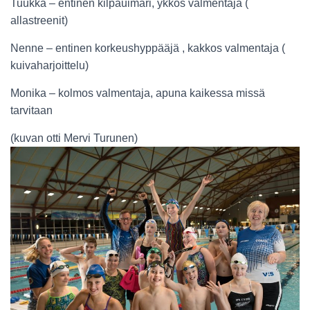
Tuukka – entinen kilpauimari, ykkös valmentaja (
allastreenit)
Nenne – entinen korkeushyppääjä , kakkos valmentaja (
kuivaharjoittelu)
Monika – kolmos valmentaja, apuna kaikessa missä
tarvitaan
(kuvan otti Mervi Turunen)