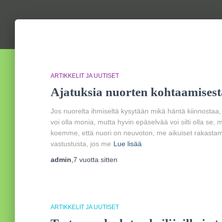
ARTIKKELIT JA UUTISET
Ajatuksia nuorten kohtaamisest
Jos nuorelta ihmiseltä kysytään mikä häntä kiinnosta
voi olla monia, mutta hyvin epäselvää voi silti olla se, 
koemme, että nuori on neuvoton, me aikuiset rakastam
vastustusta, jos me
Lue lisää
admin
,
7 vuotta
sitten
ARTIKKELIT JA UUTISET