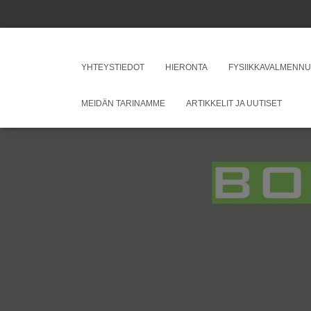
YHTEYSTIEDOT
HIERONTA
FYSIIKKAVALMENN
MEIDÄN TARINAMME
ARTIKKELIT JA UUTISET