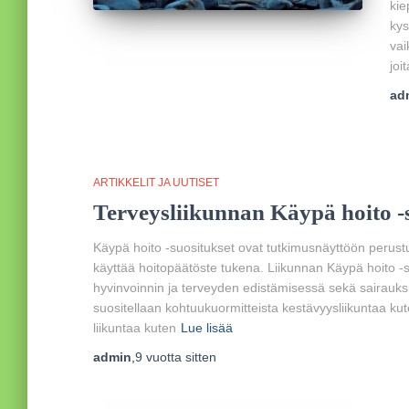
kie
kys
vai
joi
ad
ARTIKKELIT JA UUTISET
Terveysliikunnan Käypä hoito -
Käypä hoito -suositukset ovat tutkimusnäyttöön perustuv
käyttää hoitopäätöste tukena. Liikunnan Käypä hoito -s
hyvinvoinnin ja terveyden edistämisessä sekä sairauksi
suositellaan kohtuukuormitteista kestävyysliikuntaa kut
liikuntaa kuten
Lue lisää
admin
,
9 vuotta
sitten