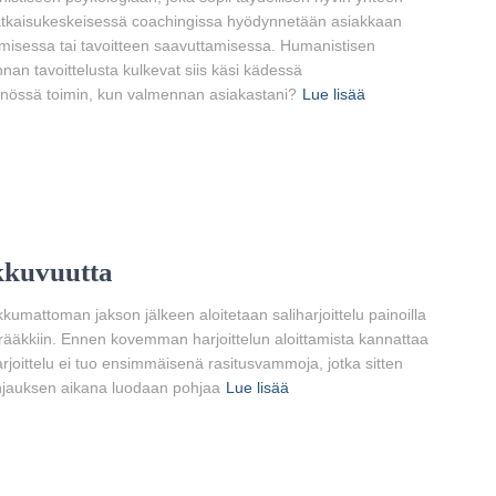
Ratkaisukeskeisessä coachingissa hyödynnetään asiakkaan
misessa tai tavoitteen saavuttamisessa. Humanistisen
nnan tavoittelusta kulkevat siis käsi kädessä
nnössä toimin, kun valmennan asiakastani?
Lue lisää
ikkuvuutta
ikkumattoman jakson jälkeen aloitetaan saliharjoittelu painoilla
is rääkkiin. Ennen kovemman harjoittelun aloittamista kannattaa
arjoittelu ei tuo ensimmäisenä rasitusvammoja, jotka sitten
ohjauksen aikana luodaan pohjaa
Lue lisää