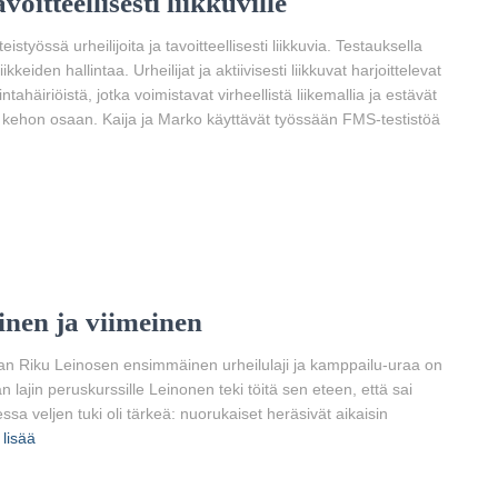
voitteellisesti liikkuville
työssä urheilijoita ja tavoitteellisesti liikkuvia. Testauksella
eiden hallintaa. Urheilijat ja aktiivisesti liikkuvat harjoittelevat
ahäiriöistä, jotka voimistavat virheellistä liikemallia ja estävät
n kehon osaan. Kaija ja Marko käyttävät työssään FMS-testistöä
nen ja viimeinen
tiaan Riku Leinosen ensimmäinen urheilulaji ja kamppailu-uraa on
 lajin peruskurssille Leinonen teki töitä sen eteen, että sai
sa veljen tuki oli tärkeä: nuorukaiset heräsivät aikaisin
 lisää