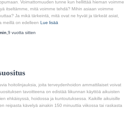
ppumaan. Voimattomuuden tunne kun hellittää hieman voimme
yä itseltämme, mitä voimme tehdä? Mihin asiaan voimme
kuttaa? Ja mikä tärkeintä, mitä ovat ne hyvät ja tärkeät asiat,
ta meillä on edelleen
Lue lisää
min
,
9 vuotta
sitten
suositus
ia hoitolinjauksia, joita terveydenhoidon ammattilaiset voivat
uosituksen tavoitteena on edistää liikunnan käyttöä aikuisten
en ehkäisyssä, hoidossa ja kuntoutuksessa. Kaikille aikuisille
en reipasta kävelyä ainakin 150 minuuttia viikossa tai raskasta