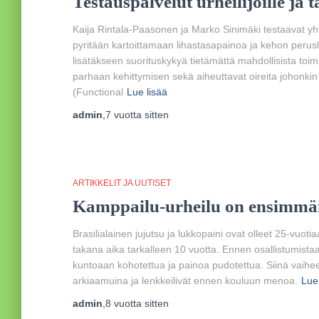
Testauspalvelut urheilijoille ja ta
Kaija Rintala-Paasonen ja Marko Sinimäki testaavat yhteis
pyritään kartoittamaan lihastasapainoa ja kehon perusliikk
lisätäkseen suorituskykyä tietämättä mahdollisista toimint
parhaan kehittymisen sekä aiheuttavat oireita johonki
(Functional
Lue lisää
admin
,
7 vuotta
sitten
ARTIKKELIT JA UUTISET
Kamppailu-urheilu on ensimmäi
Brasilialainen jujutsu ja lukkopaini ovat olleet 25-vuo
takana aika tarkalleen 10 vuotta. Ennen osallistumistaan
kuntoaan kohotettua ja painoa pudotettua. Siinä vaihees
arkiaamuina ja lenkkeilivät ennen kouluun menoa.
Lue
admin
,
8 vuotta
sitten