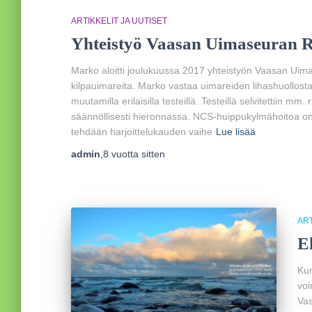
ARTIKKELIT JA UUTISET
Yhteistyö Vaasan Uimaseuran 
Marko aloitti joulukuussa 2017 yhteistyön Vaasan Uim
kilpauimareita. Marko vastaa uimareiden lihashuollosta.
muutamilla erilaisilla testeillä. Testeillä selvitettiin mm
säännöllisesti hieronnassa. NCS-huippukylmähoitoa on 
tehdään harjoittelukauden vaihe
Lue lisää
admin
,
8 vuotta
sitten
ART
E
Kun
voi
Vas