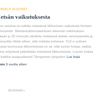
IKKELIT JA UUTISET
etsän vaikutuksesta
me vuosina on tutkittu metsässä liikkumisen vaikutusta ihmisen
invointiin. Metsäntutkimuslaitoksen tekemän tutkimuksen
aan jo 20 minuutin oleskelu metsässä laskee verenpainetta ja
inuuttia riittää siihen, että mieliala kohenee: YLE:n uutinen.
asta luonnossa liikkumisessa on se, että luonto hoitaa, vaikka
e erityisesti pitäisikään metsässä liikkumisesta. Luonto hoitaa
s kaikkia tasapuolisesti! Tampereen yliopiston
Lue lisää
min
,
9 vuotta
sitten
SEURAAVA