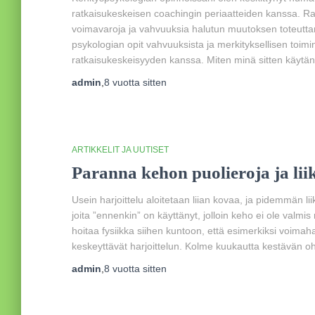
ratkaisukeskeisen coachingin periaatteiden kanssa. 
voimavaroja ja vahvuuksia halutun muutoksen toteutta
psykologian opit vahvuuksista ja merkityksellisen toimi
ratkaisukeskeisyyden kanssa. Miten minä sitten käytä
admin
,
8 vuotta
sitten
ARTIKKELIT JA UUTISET
Paranna kehon puolieroja ja li
Usein harjoittelu aloitetaan liian kovaa, ja pidemmän li
joita ”ennenkin” on käyttänyt, jolloin keho ei ole valm
hoitaa fysiikka siihen kuntoon, että esimerkiksi voimah
keskeyttävät harjoittelun. Kolme kuukautta kestävän 
admin
,
8 vuotta
sitten