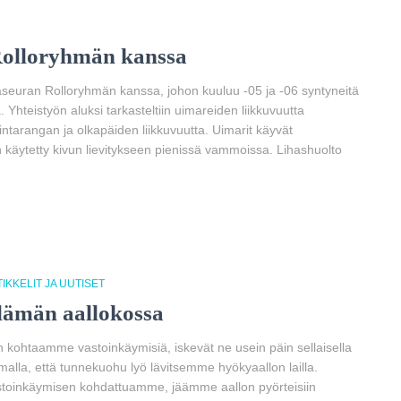
Rolloryhmän kanssa
aseuran Rolloryhmän kanssa, johon kuuluu -05 ja -06 syntyneitä
 Yhteistyön aluksi tarkasteltiin uimareiden liikkuvuutta
. rintarangan ja olkapäiden liikkuvuutta. Uimarit käyvät
käytetty kivun lievitykseen pienissä vammoissa. Lihashuolto
IKKELIT JA UUTISET
lämän aallokossa
 kohtaamme vastoinkäymisiä, iskevät ne usein päin sellaisella
malla, että tunnekuohu lyö lävitsemme hyökyaallon lailla.
toinkäymisen kohdattuamme, jäämme aallon pyörteisiin