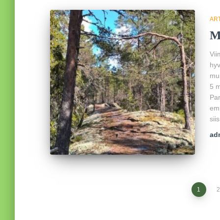
ART
M
Vii
hyv
muk
5 m
Par
emm
sii
ad
Artikkelien
1
2