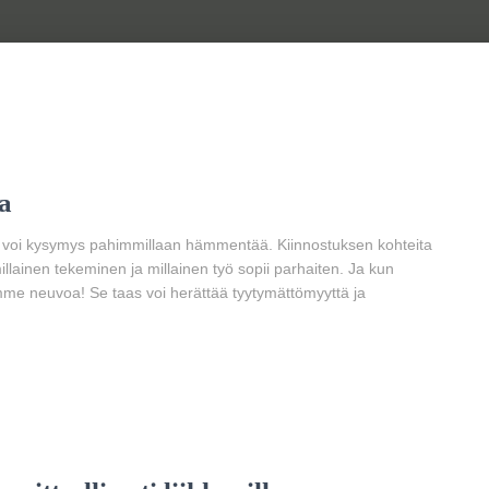
a
a, voi kysymys pahimmillaan hämmentää. Kiinnostuksen kohteita
millainen tekeminen ja millainen työ sopii parhaiten. Ja kun
me neuvoa! Se taas voi herättää tyytymättömyyttä ja