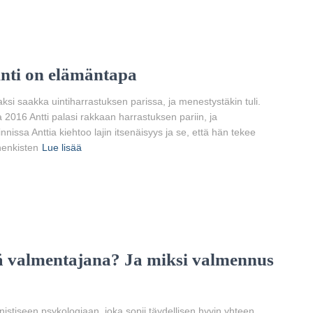
inti on elämäntapa
aaksi saakka uintiharrastuksen parissa, ja menestystäkin tuli.
a 2016 Antti palasi rakkaan harrastuksen pariin, ja
nissa Anttia kiehtoo lajin itsenäisyys ja se, että hän tekee
henkisten
Lue lisää
ä valmentajana? Ja miksi valmennus
istiseen psykologiaan, joka sopii täydellisen hyvin yhteen