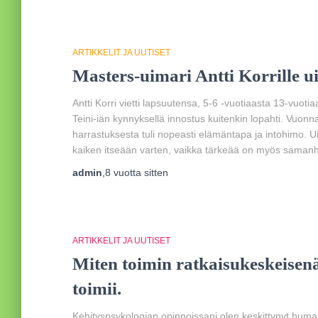
ARTIKKELIT JA UUTISET
Masters-uimari Antti Korrille u
Antti Korri vietti lapsuutensa, 5-6 -vuotiaasta 13-vuoti
Teini-iän kynnyksellä innostus kuitenkin lopahti. Vuonn
harrastuksesta tuli nopeasti elämäntapa ja intohimo. Uin
kaiken itseään varten, vaikka tärkeää on myös saman
admin
,
8 vuotta
sitten
ARTIKKELIT JA UUTISET
Miten toimin ratkaisukeskeisen
toimii.
Kehityspsykologian opinnoissani olen keskittynyt human