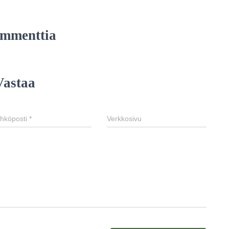
ommenttia
Vastaa
hköposti
*
Verkkosivu