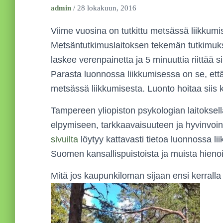
admin
/
28 lokakuun, 2016
Viime vuosina on tutkittu metsässä liikkumi
Metsäntutkimuslaitoksen tekemän tutkimuk
laskee verenpainetta ja 5 minuuttia riittää 
Parasta luonnossa liikkumisessa on se, että
metsässä liikkumisesta. Luonto hoitaa siis k
Tampereen yliopiston psykologian laitoksell
elpymiseen, tarkkaavaisuuteen ja hyvinvoin
sivuilta
löytyy kattavasti tietoa luonnossa li
Suomen kansallispuistoista ja muista hienois
Mitä jos kaupunkiloman sijaan ensi kerrall