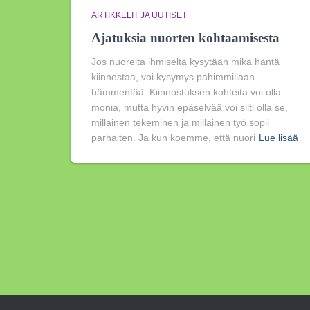
ARTIKKELIT JA UUTISET
Ajatuksia nuorten kohtaamisesta
Jos nuorelta ihmiseltä kysytään mikä häntä
kiinnostaa, voi kysymys pahimmillaan
hämmentää. Kiinnostuksen kohteita voi olla
monia, mutta hyvin epäselvää voi silti olla se,
millainen tekeminen ja millainen työ sopii
parhaiten. Ja kun koemme, että nuori
Lue lisää