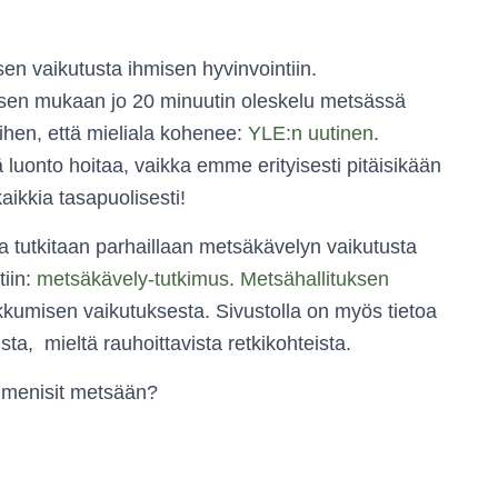
sen vaikutusta ihmisen hyvinvointiin.
sen mukaan jo 20 minuutin oleskelu metsässä
siihen, että mieliala kohenee:
YLE:n uutinen
.
 luonto hoitaa, vaikka emme erityisesti pitäisikään
aikkia tasapuolisesti!
a tutkitaan parhaillaan metsäkävelyn vaikutusta
tiin:
metsäkävely-tutkimus
.
Metsähallituksen
ikkumisen vaikutuksesta. Sivustolla on myös tietoa
ta, mieltä rauhoittavista retkikohteista.
a menisit metsään?