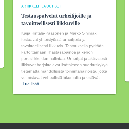
ARTIKKELIT JA UUTISET
Testauspalvelut urheilijoille ja
tavoitteellisesti liikkuville
Kaija Rintala-Paasonen ja Marko Sinimäki
testaavat yhteistyössä urheilijoita ja
tavoitteellisesti liikkuvia. Testauksella pyritään
kartoittamaan lihastasapainoa ja kehon
perusliikkeiden hallintaa. Urheilijat ja aktiivisesti
liikkuvat harjoittelevat lisätäkseen suorituskykyä
tietämättä mahdollisista toimintahäiriöistä, jotka
voimistavat virheellistä liikemallia ja estävät
Lue lisää