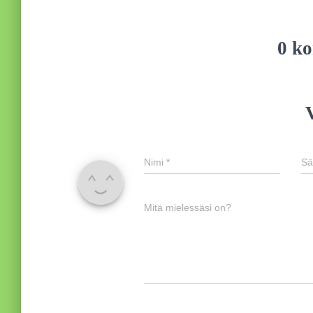
0 k
Nimi
*
Sä
Mitä mielessäsi on?