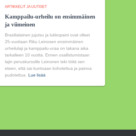
ARTIKKELIT JA UUTISET
Kamppailu-urheilu on ensimmäinen
ja viimeinen
Brasilialainen jujutsu ja lukkopaini ovat olleet
25-vuotiaan Riku Leinosen ensimmäinen
urheilulaji ja kamppailu-uraa on takana aika
tarkalleen 10 vuotta. Ennen osallistumistaan
lajin peruskurssille Leinonen teki töitä sen
eteen, että sai kuntoaan kohotettua ja painoa
pudotettua.
Lue lisää